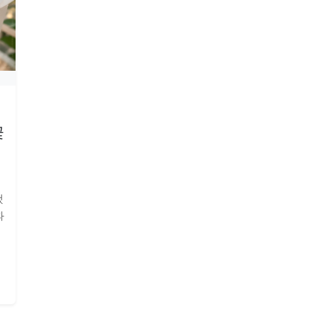
꽃
시
했
과