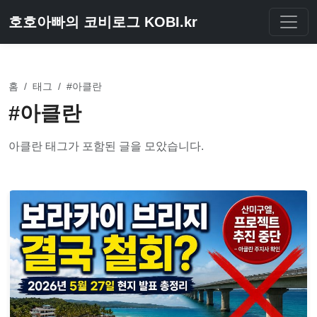
호호아빠의 코비로그 KOBI.kr
홈
/
태그
/
#아클란
#아클란
아클란 태그가 포함된 글을 모았습니다.