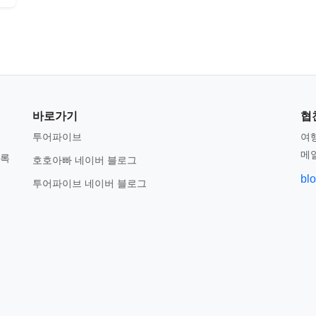
바로가기
협
투어파이브
여행
메
기록
호호아빠 네이버 블로그
bl
투어파이브 네이버 블로그