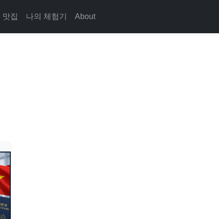
맛집
나의 체험기
About