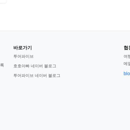
바로가기
협
투어파이브
여행
메
기록
호호아빠 네이버 블로그
bl
투어파이브 네이버 블로그