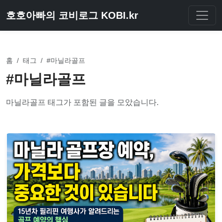
호호아빠의 코비로그 KOBI.kr
홈
/
태그
/
#마닐라골프
#마닐라골프
마닐라골프 태그가 포함된 글을 모았습니다.