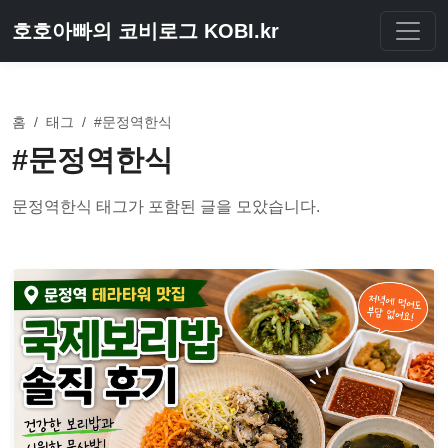
호호아빠의 코비로그 KOBI.kr
홈
/
태그
/
#문정역한식
#문정역한식
문정역한식 태그가 포함된 글을 모았습니다.