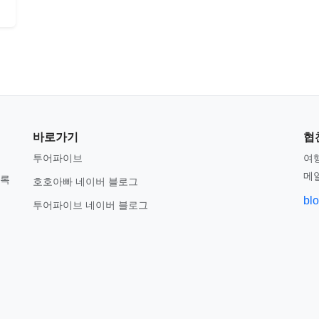
바로가기
협
투어파이브
여행
메
기록
호호아빠 네이버 블로그
bl
투어파이브 네이버 블로그