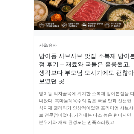
서울/송파
방이동 샤브샤브 맛집 소복재 방이
점 후기 – 재료와 국물은 훌륭했고,
생각보다 부모님 모시기에도 괜찮아
보였던 곳
방이동 먹자골목에 위치한 소복재 방이본점을 
녀왔다. 흑마늘계육수의 깊은 국물 맛과 신선한
식자재 퀄리티가 인상적이었던 프리미엄 샤브샤
브 전문점이었다. 가격대는 다소 높은 편이지만
분위기와 재료 완성도는 만족스러웠고