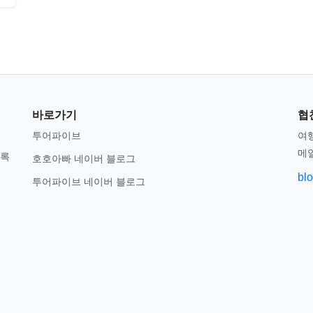
바로가기
협
투어파이브
여행
메
기록
호호아빠 네이버 블로그
bl
투어파이브 네이버 블로그