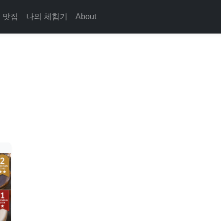
맛집
나의 체험기
About