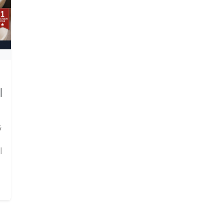
에
습
에