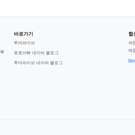
바로가기
협
투어파이브
여행
메
기록
호호아빠 네이버 블로그
bl
투어파이브 네이버 블로그