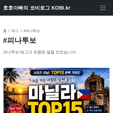
호호아빠의 코비로그 KOBI.kr
홈
/
태그
/
#피나투보
#피나투보
피나투보 태그가 포함된 글을 모았습니다.