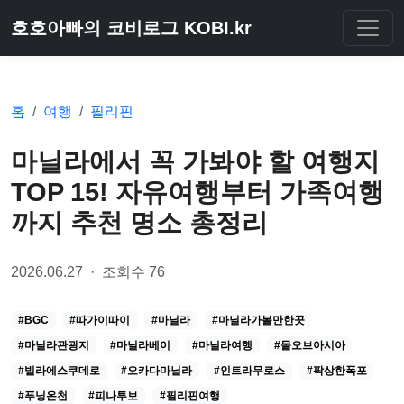
호호아빠의 코비로그 KOBI.kr
홈
여행
필리핀
마닐라에서 꼭 가봐야 할 여행지
TOP 15! 자유여행부터 가족여행
까지 추천 명소 총정리
2026.06.27
·
조회수 76
#BGC
#따가이따이
#마닐라
#마닐라가볼만한곳
#마닐라관광지
#마닐라베이
#마닐라여행
#몰오브아시아
#빌라에스쿠데로
#오카다마닐라
#인트라무로스
#팍상한폭포
#푸닝온천
#피나투보
#필리핀여행