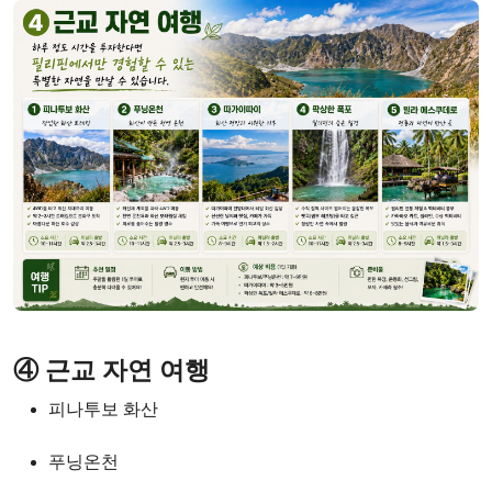
④ 근교 자연 여행
피나투보 화산
푸닝온천