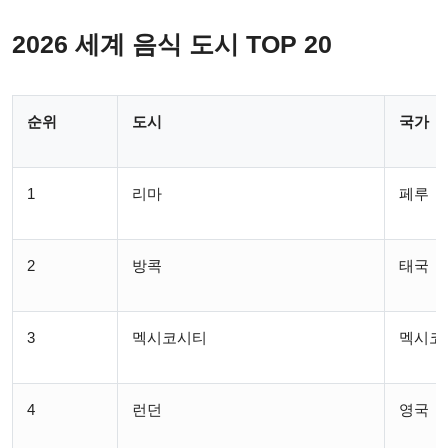
2026 세계 음식 도시 TOP 20
순위
도시
국가
1
리마
페루
2
방콕
태국
3
멕시코시티
멕시코
4
런던
영국