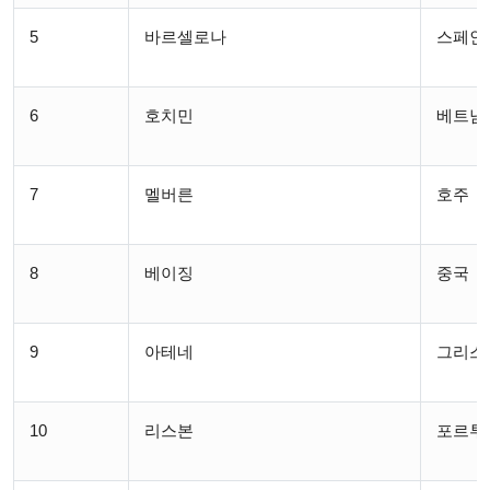
5
바르셀로나
스페인
6
호치민
베트남
7
멜버른
호주
8
베이징
중국
9
아테네
그리스
10
리스본
포르투