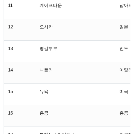
11
케이프타운
남아프
12
오사카
일본
13
벵갈루루
인도
14
나폴리
이탈리
15
뉴욕
미국
16
홍콩
홍콩