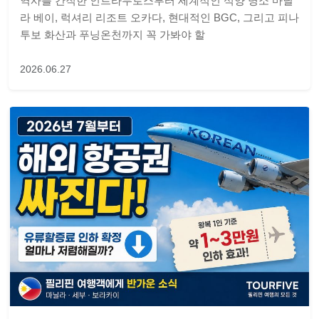
역사를 간직한 인트라무로스부터 세계적인 석양 명소 마닐
라 베이, 럭셔리 리조트 오카다, 현대적인 BGC, 그리고 피나
투보 화산과 푸닝온천까지 꼭 가봐야 할
2026.06.27