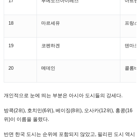
17
부에노스아이레스
아르헨
18
마르세유
프랑스
19
코펜하겐
덴마크
20
메데인
콜롬비
개인적으로 눈에 띄는 부분은 아시아 도시들의 강세다.
방콕(2위), 호치민(6위), 베이징(8위), 오사카(12위), 홍콩(16
위)이 이름을 올렸다.
반면 한국 도시는 순위에 포함되지 않았고, 필리핀 도시 역시