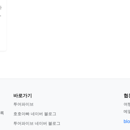
가
,
바로가기
협
투어파이브
여행
메
기록
호호아빠 네이버 블로그
bl
투어파이브 네이버 블로그