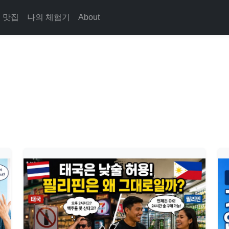
맛집
나의 체험기
About