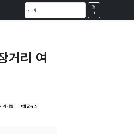
검
색
장거리 여
장거리비행
#항공뉴스