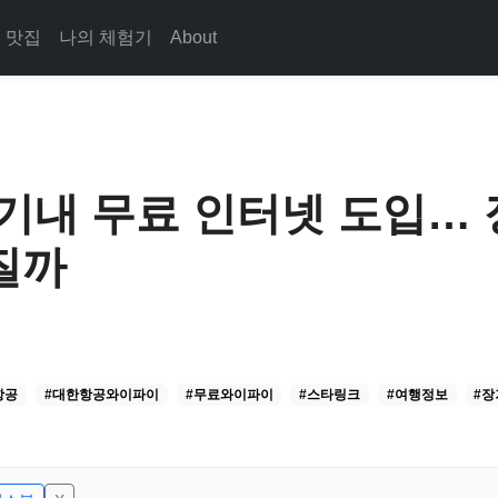
맛집
나의 체험기
About
기내 무료 인터넷 도입… 
질까
항공
#대한항공와이파이
#무료와이파이
#스타링크
#여행정보
#