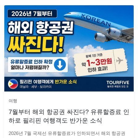
여행
7월부터 해외 항공권 싸진다? 유류할증료 인
하로 필리핀 여행객도 반가운 소식
2026년 7월 국제선 유류할증료가 인하되면서 해외 항공권