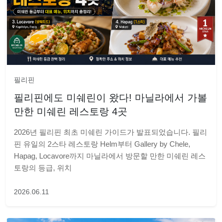
필리핀
필리핀에도 미쉐린이 왔다! 마닐라에서 가볼
만한 미쉐린 레스토랑 4곳
2026년 필리핀 최초 미쉐린 가이드가 발표되었습니다. 필리
핀 유일의 2스타 레스토랑 Helm부터 Gallery by Chele,
Hapag, Locavore까지 마닐라에서 방문할 만한 미쉐린 레스
토랑의 등급, 위치
2026.06.11