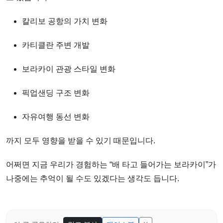
칼리보 공항의 가치 변화
카티클란 주변 개발
보라카이 관광 스타일 변화
픽업샌딩 구조 변화
자유여행 동선 변화
까지 모두 영향을 받을 수 있기 때문입니다.
어쩌면 지금 우리가 경험하는 “배 타고 들어가는 보라카이”가
나중에는 추억이 될 수도 있겠다는 생각도 듭니다.