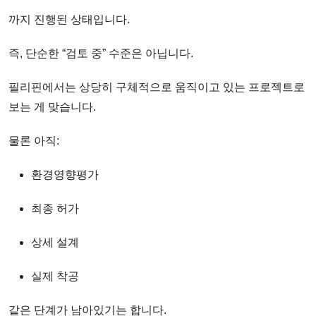
까지 진행된 상태입니다.
즉, 단순한 “검토 중” 수준은 아닙니다.
필리핀에서는 상당히 구체적으로 움직이고 있는 프로젝트로
보는 게 맞습니다.
물론 아직:
환경영향평가
최종 허가
상세 설계
실제 착공
같은 단계가 남아있기는 합니다.