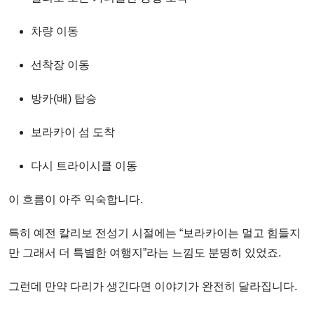
차량 이동
선착장 이동
방카(배) 탑승
보라카이 섬 도착
다시 트라이시클 이동
이 흐름이 아주 익숙합니다.
특히 예전 칼리보 전성기 시절에는 “보라카이는 멀고 힘들지
만 그래서 더 특별한 여행지”라는 느낌도 분명히 있었죠.
그런데 만약 다리가 생긴다면 이야기가 완전히 달라집니다.