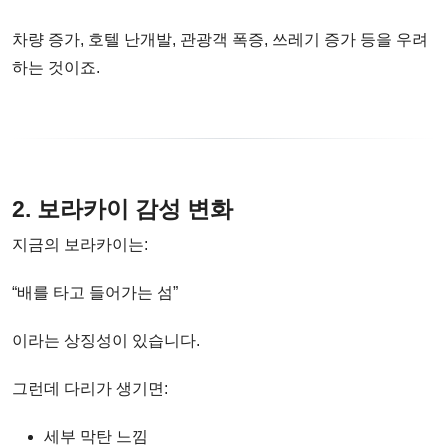
차량 증가, 호텔 난개발, 관광객 폭증, 쓰레기 증가 등을 우려
하는 것이죠.
2. 보라카이 감성 변화
지금의 보라카이는:
“배를 타고 들어가는 섬”
이라는 상징성이 있습니다.
그런데 다리가 생기면:
세부 막탄 느낌