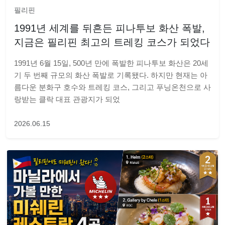
필리핀
1991년 세계를 뒤흔든 피나투보 화산 폭발,
지금은 필리핀 최고의 트레킹 코스가 되었다
1991년 6월 15일, 500년 만에 폭발한 피나투보 화산은 20세
기 두 번째 규모의 화산 폭발로 기록됐다. 하지만 현재는 아
름다운 분화구 호수와 트레킹 코스, 그리고 푸닝온천으로 사
랑받는 클락 대표 관광지가 되었
2026.06.15