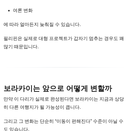
여론 변화
에 따라 얼마든지 늦춰질 수 있습니다.
필리핀은 실제로 대형 프로젝트가 갑자기 멈추는 경우도 꽤
많기 때문입니다.
보라카이는 앞으로 어떻게 변할까
만약 이 다리가 실제로 완성된다면 보라카이는 지금과 상당
히 다른 여행지가 될 가능성이 큽니다.
그리고 그 변화는 단순히 “이동이 편해진다” 수준이 아닐 수
도 있습니다.