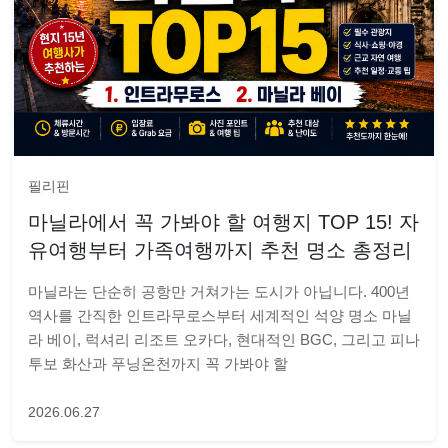
필리핀
마닐라에서 꼭 가봐야 할 여행지 TOP 15! 자
유여행부터 가족여행까지 추천 명소 총정리
마닐라는 단순히 공항만 거쳐가는 도시가 아닙니다. 400년
역사를 간직한 인트라무로스부터 세계적인 석양 명소 마닐
라 베이, 럭셔리 리조트 오카다, 현대적인 BGC, 그리고 피나
투보 화산과 푸닝온천까지 꼭 가봐야 할
2026.06.27